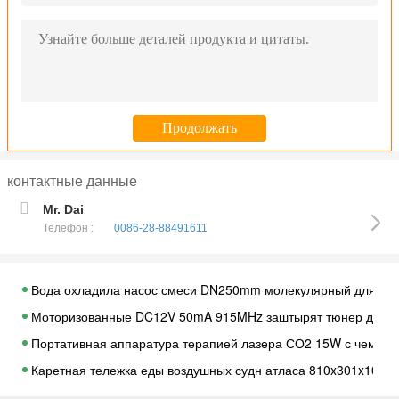
контактные данные
Mr. Dai
Телефон :
0086-28-88491611
Вода охладила насос смеси DN250mm молекулярный для пр
Моторизованные DC12V 50mA 915MHz заштырят тюнер для с
Портативная аппаратура терапией лазера СО2 15W с чемод
Каретная тележка еды воздушных судн атласа 810x301x103
Алюминиевая тележка 405*302*1030mm сбора отходов для с