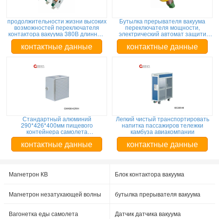
продолжительности жизни высоких
Бутылка прерывателя вакуума
возможностей переключателя
переключателя мощности,
контактора вакуума 380В длинные
электрический автомат защити
электрические
цепи Вкб
контактные данные
контактные данные
Стандартный алюминий
Легкий чистый транспортировать
290*426*400мм пищевого
напитка пассажиров тележки
контейнера самолета
камбуза авиакомпании
авиакомпании
контактные данные
контактные данные
Магнетрон КВ
Блок контактора вакуума
Магнетрон незатухающей волны
бутылка прерывателя вакуума
Вагонетка еды самолета
Датчик датчика вакуума