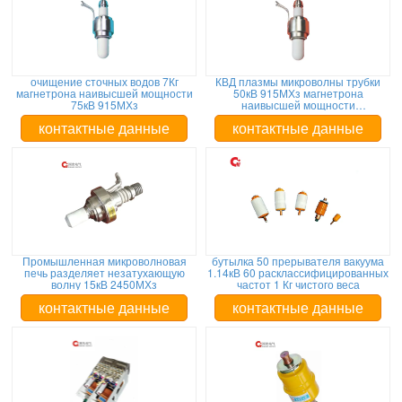
очищение сточных водов 7Кг
КВД плазмы микроволны трубки
магнетрона наивысшей мощности
50кВ 915МХз магнетрона
75кВ 915МХз
наивысшей мощности
промышленный
контактные данные
контактные данные
Промышленная микроволновая
бутылка 50 прерывателя вакуума
печь разделяет незатухающую
1.14кВ 60 расклассифицированных
волну 15кВ 2450МХз
частот 1 Кг чистого веса
контактные данные
контактные данные