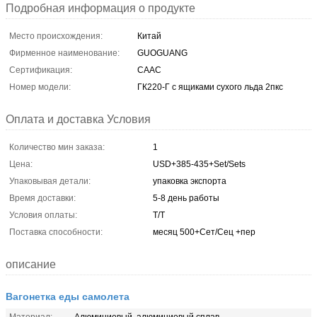
Подробная информация о продукте
Место происхождения:
Китай
Фирменное наименование:
GUOGUANG
Сертификация:
CAAC
Номер модели:
ГК220-Г с ящиками сухого льда 2пкс
Оплата и доставка Условия
Количество мин заказа:
1
Цена:
USD+385-435+Set/Sets
Упаковывая детали:
упаковка экспорта
Время доставки:
5-8 день работы
Условия оплаты:
T/T
Поставка способности:
месяц 500+Сет/Сец +пер
описание
Вагонетка еды самолета
Материал:
Алюминиевый, алюминиевый сплав